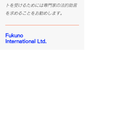
トを受けるためには専門家の法的助言
を求めることをお勧めします。
Fukuno
International Ltd.
Company address
〒140-0003
東京都品川区八潮1-1-2
Contact Us
03-5492-7297
marine@fukuno.co.jp